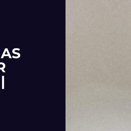
MAS
R
|