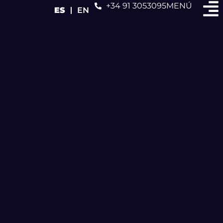
+34 91 3053095
MENÚ
ES
EN