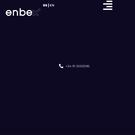
ES
EN
+34 91 3053095