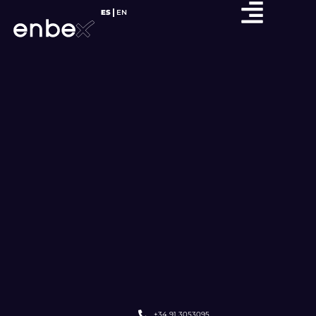
ES
EN
+34 91 3053095