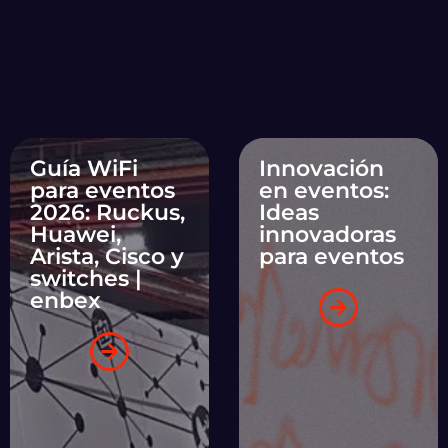
Guía WiFi
Innovación
para eventos
en eventos:
2026: Ruckus,
Ideas
Huawei,
innovadoras
Arista, Cisco y
para eventos
switches |
enbex