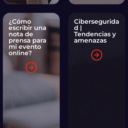
¿Cómo
Cibersegurida
escribir una
d |
nota de
Tendencias y
prensa para
amenazas
mi evento
online?