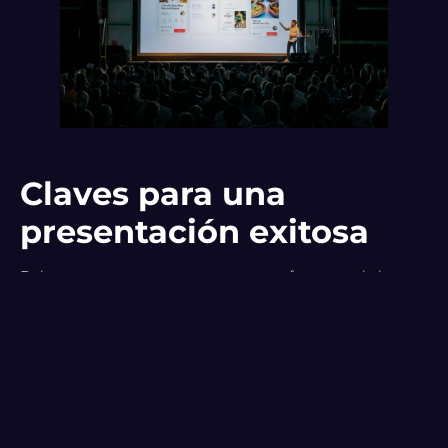
Claves para una
presentación exitosa
Debemos tener en cuenta numerosos factores a la hora
de hacer una presentación creativa y original para
impactar al público en nuestro evento, siempre teniendo
en cuenta las
tendencias de eventos
.
El objetivo de la presentación
: el objetivo principal
siempre de las presentaciones que se exponen en un
evento es la satisfacción de esa necesidad que