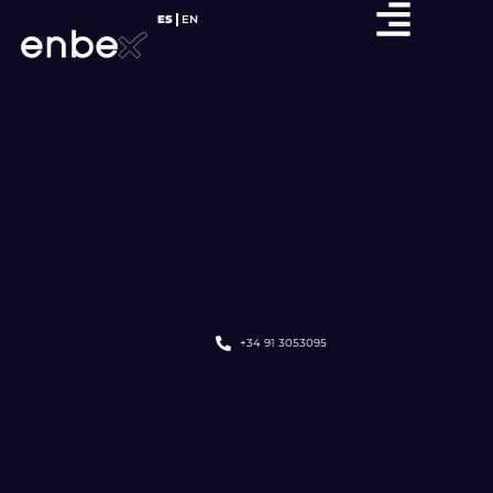
ES
EN
+34 91 3053095