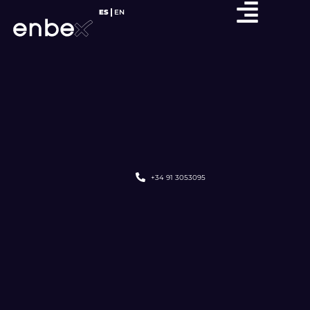
ES
EN
+34 91 3053095