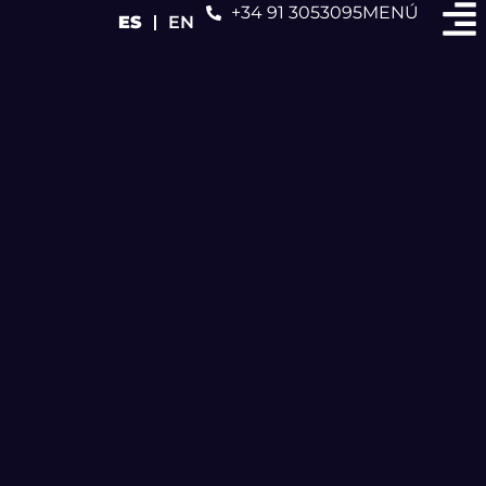
+34 91 3053095
MENÚ
ES
EN