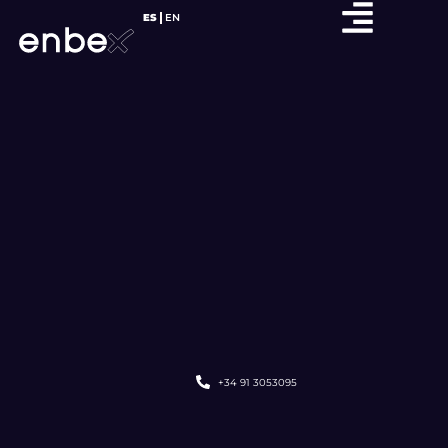
ES
EN
+34 91 3053095