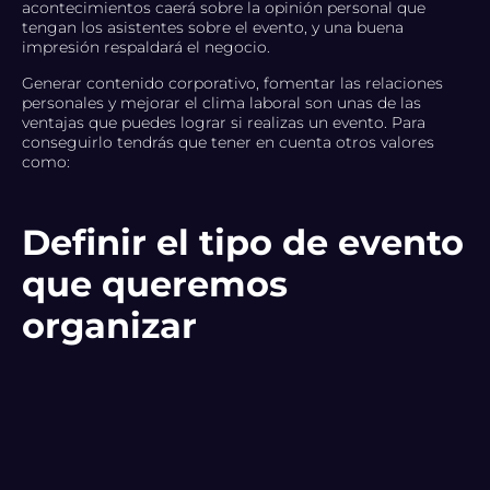
acontecimientos caerá sobre la opinión personal que
tengan los asistentes sobre el evento, y una buena
impresión respaldará el negocio.
Generar contenido corporativo, fomentar las relaciones
personales y mejorar el clima laboral son unas de las
ventajas que puedes lograr si realizas un evento. Para
conseguirlo tendrás que tener en cuenta otros valores
como:
Definir el tipo de evento
que queremos
organizar
Según el tipo de evento que vamos a organizar, tenemos
que dividir los eventos corporativos entre
externos e
internos
. Los externos son aquellos que van dirigidos a los
clientes, proveedores, medios de comunicación, etc. Los
eventos internos, en cambio, están pensados para los