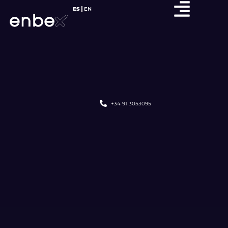
ES
EN
+34 91 3053095