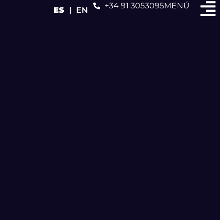
+34 91 3053095
MENÚ
ES
EN