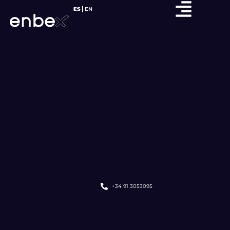
ES
EN
+34 91 3053095